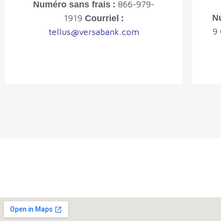
866-979-
Numéro sans frais :
1919
Nu
Courriel :
9
tellus@versabank.com