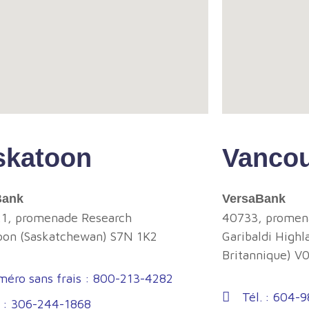
skatoon
Vanco
Bank
VersaBank
1, promenade Research
40733, promen
oon (Saskatchewan) S7N 1K2
Garibaldi Highl
Britannique
) V
éro sans frais : 800-213-4282
Tél. : 604-
. : 306-244-1868