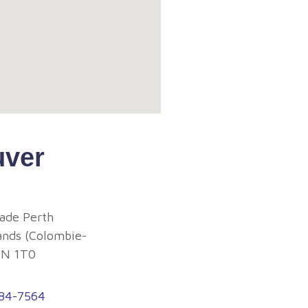
uver
ade Perth
ands (
Colombie-
0N 1T0
984-7564