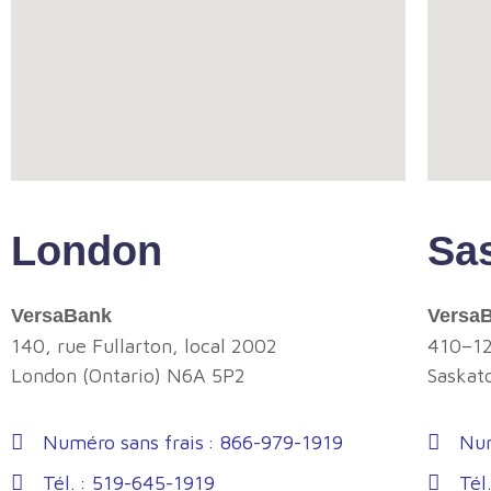
London
Sa
VersaBank
Versa
140, rue Fullarton, local 2002
410–12
London (Ontario) N6A 5P2
Saskat
Numéro sans frais : 866-979-1919
Num
Tél. : 519-645-1919
Tél