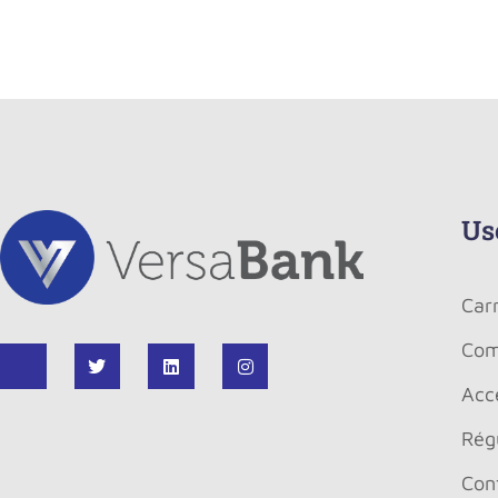
Us
Carr
Com
Acce
Régu
Conf