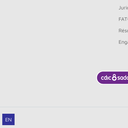
Juri
FAT
Réso
Eng
EN